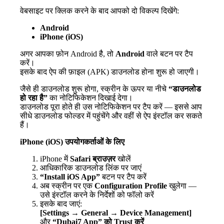
वेबसाइट पर क्लिक करने के बाद आपको दो विकल्प दिखेंगे:
Android
iPhone (iOS)
अगर आपका फ़ोन Android है, तो
Android
वाले बटन पर टैप
करें।
इसके बाद ऐप की फ़ाइल (APK) डाउनलोड होना शुरू हो जाएगी।
जैसे ही डाउनलोड शुरू होगा, स्क्रीन के ऊपर या नीचे
“डाउनलोड
हो रहा है”
का नोटिफिकेशन दिखाई देगा।
डाउनलोड पूरा होते ही उस नोटिफिकेशन पर टैप करें — इससे आप
सीधे डाउनलोड फोल्डर में पहुंचेंगे और वहीं से ऐप इंस्टॉल कर सकते
हैं।
iPhone (iOS) उपयोगकर्ताओं के लिए
iPhone में
Safari ब्राउज़र
खोलें
आधिकारिक डाउनलोड लिंक पर जाएं
“Install iOS App”
बटन पर टैप करें
अब स्क्रीन पर एक
Configuration Profile
खुलेगा —
उसे इंस्टॉल करने के निर्देशों को फॉलो करें
इसके बाद जाएं:
[Settings → General → Device Management]
और
“Dubai7 App” को Trust करें