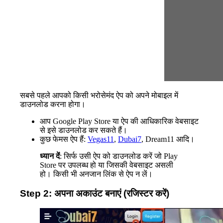
सबसे पहले आपको किसी भरोसेमंद ऐप को अपने मोबाइल में
डाउनलोड करना होगा।
आप Google Play Store या ऐप की आधिकारिक वेबसाइट
से इसे डाउनलोड कर सकते हैं।
कुछ फेमस ऐप हैं:
Vegas11
,
Dubai7
, Dream11 आदि।
ध्यान दें
: सिर्फ उसी ऐप को डाउनलोड करें जो Play
Store पर उपलब्ध हो या जिसकी वेबसाइट असली
हो। किसी भी अनजान लिंक से ऐप न लें।
Step 2: अपना अकाउंट बनाएं (रजिस्टर करें)