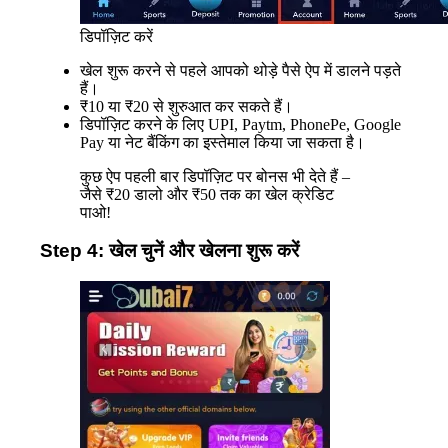
डिपॉज़िट करें
खेल शुरू करने से पहले आपको थोड़े पैसे ऐप में डालने पड़ते
हैं।
₹10 या ₹20 से शुरुआत कर सकते हैं।
डिपॉज़िट करने के लिए UPI, Paytm, PhonePe, Google
Pay या नेट बैंकिंग का इस्तेमाल किया जा सकता है।
कुछ ऐप पहली बार डिपॉज़िट पर बोनस भी देते हैं –
जैसे ₹20 डालो और ₹50 तक का खेल क्रेडिट
पाओ!
Step 4: खेल चुनें और खेलना शुरू करें