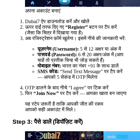
अपना अकाउंट बनाएं
Dubai7 ऐप डाउनलोड करें और खोलें
ऊपर दाईं तरफ दिए गए
“Register”
बटन पर टैप करें
(जैसा कि चित्र में दिखाया गया है)
अब रजिस्ट्रेशन फ़ॉर्म खुलेगा। इसमें नीचे की जानकारी भरें:
यूज़रनेम (Username):
5 से 12 अक्षर या अंक में
पासवर्ड (Password):
6 से 20 अक्षर/अंक में (आप
चाहें तो प्रतीक चिन्ह भी जोड़ सकते हैं)
मोबाइल नंबर:
भारत का नंबर +91 के साथ डालें
SMS कोड:
“Send Text Message” पर टैप करें
— आपको 5 सेकंड में OTP मिलेगा
OTP डालने के बाद नीचे “I agree” पर टिक करें
फिर
“Join Now”
पर टैप करें — आपका खाता बन जाएगा
यह स्टेप ज़रूरी है ताकि आपकी जीत की रकम
आपको सही अकाउंट में मिले।
Step 3: पैसे डालें (डिपॉज़िट करें)