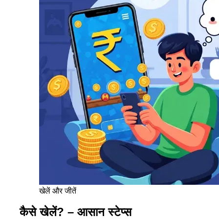
खेलें और जीतें
कैसे खेलें? – आसान स्टेप्स