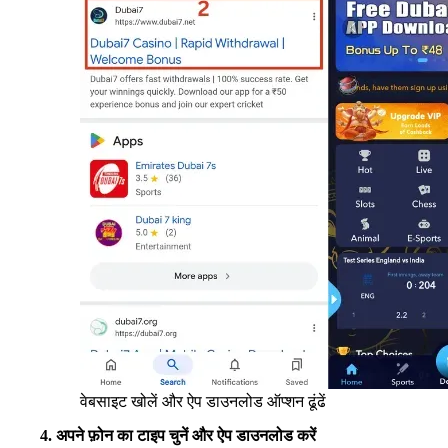
वेबसाइट खोलें और ऐप डाउनलोड ऑप्शन ढूंढें
4. अपने फ़ोन का टाइप चुनें और ऐप डाउनलोड करें